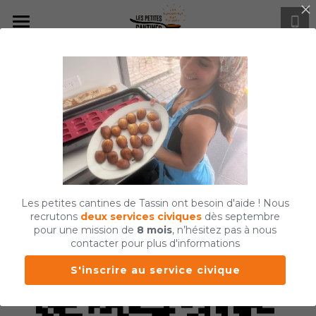
Notre projet
Les actus
Défiscalisez ! 
Menus
Créneaux d'ouverture
Soutenez un projet local à 
Comment venir ?
haute chaleur ajoutée
Les petites cantines de Tassin ont besoin d'aide ! Nous
Privatisation
recrutons
deux
services civiques
dès septembre
pour une mission de
8 mois
, n’hésitez pas à nous
contacter pour plus d'informations
Rejoindre l'équipe
S'inscrire au service civique
Nous soutenir
Nos recettes